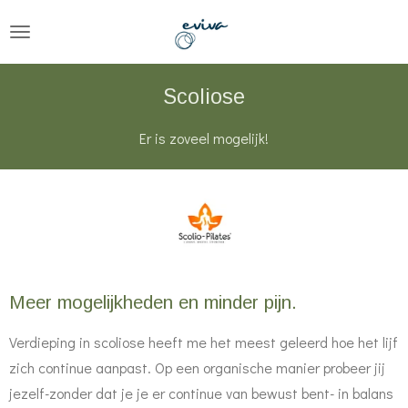
Ga
direct
naar
Scoliose
de
hoofdinhoud
Er is zoveel mogelijk!
Meer mogelijkheden en minder pijn.
Verdieping in scoliose heeft me het meest geleerd hoe het lijf
zich continue aanpast. Op een organische manier probeer jij
jezelf-zonder dat je je er continue van bewust bent- in balans